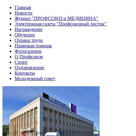
Главная
Новости
Журнал "ПРОФСОЮЗ и МЕДИЦИНА"
Электронная газета "Профсоюзный листок"
Награждение
Обучение
Охрана труда
Правовая помощь
Фотогалереи
О Профсоюзе
Спорт
Оздоровление
Контакты
Молодежный совет