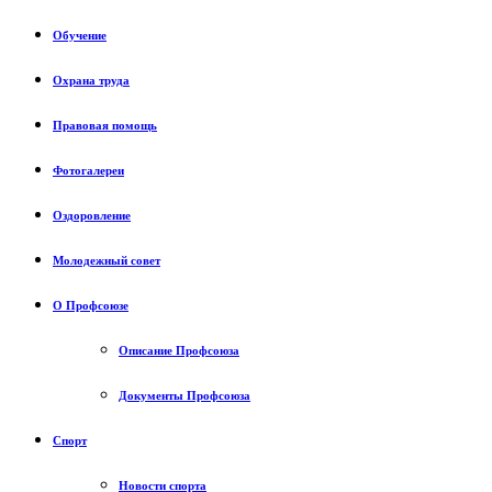
Обучение
Охрана труда
Правовая помощь
Фотогалереи
Оздоровление
Молодежный совет
О Профсоюзе
Описание Профсоюза
Документы Профсоюза
Спорт
Новости спорта