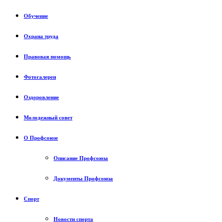
Обучение
Охрана труда
Правовая помощь
Фотогалереи
Оздоровление
Молодежный совет
О Профсоюзе
Описание Профсоюза
Документы Профсоюза
Спорт
Новости спорта