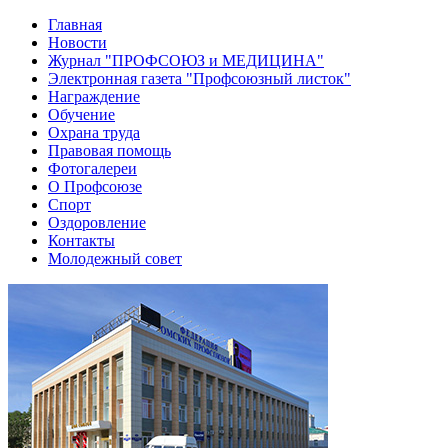
Главная
Новости
Журнал "ПРОФСОЮЗ и МЕДИЦИНА"
Электронная газета "Профсоюзный листок"
Награждение
Обучение
Охрана труда
Правовая помощь
Фотогалереи
О Профсоюзе
Спорт
Оздоровление
Контакты
Молодежный совет