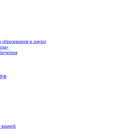
 образования и науки
юза»
спечения