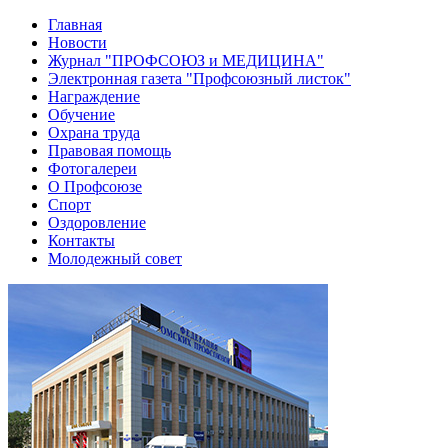
Главная
Новости
Журнал "ПРОФСОЮЗ и МЕДИЦИНА"
Электронная газета "Профсоюзный листок"
Награждение
Обучение
Охрана труда
Правовая помощь
Фотогалереи
О Профсоюзе
Спорт
Оздоровление
Контакты
Молодежный совет