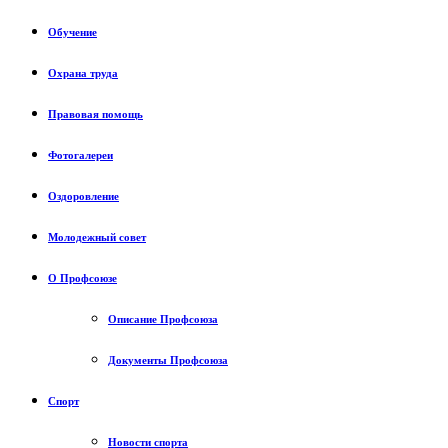
Обучение
Охрана труда
Правовая помощь
Фотогалереи
Оздоровление
Молодежный совет
О Профсоюзе
Описание Профсоюза
Документы Профсоюза
Спорт
Новости спорта