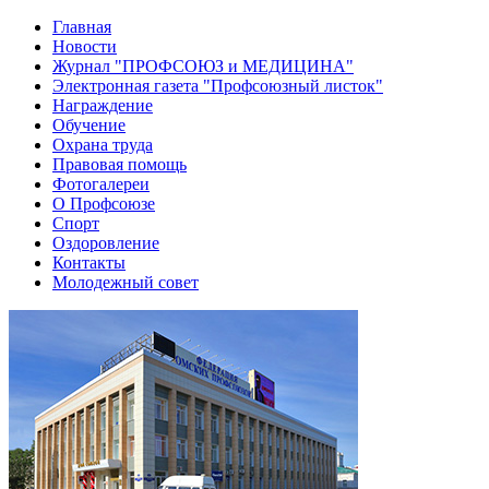
Главная
Новости
Журнал "ПРОФСОЮЗ и МЕДИЦИНА"
Электронная газета "Профсоюзный листок"
Награждение
Обучение
Охрана труда
Правовая помощь
Фотогалереи
О Профсоюзе
Спорт
Оздоровление
Контакты
Молодежный совет