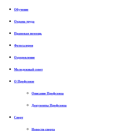
Обучение
Охрана труда
Правовая помощь
Фотогалереи
Оздоровление
Молодежный совет
О Профсоюзе
Описание Профсоюза
Документы Профсоюза
Спорт
Новости спорта