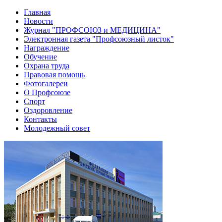
Главная
Новости
Журнал "ПРОФСОЮЗ и МЕДИЦИНА"
Электронная газета "Профсоюзный листок"
Награждение
Обучение
Охрана труда
Правовая помощь
Фотогалереи
О Профсоюзе
Спорт
Оздоровление
Контакты
Молодежный совет