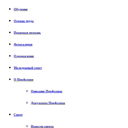
Обучение
Охрана труда
Правовая помощь
Фотогалереи
Оздоровление
Молодежный совет
О Профсоюзе
Описание Профсоюза
Документы Профсоюза
Спорт
Новости спорта