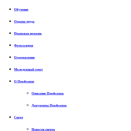
Обучение
Охрана труда
Правовая помощь
Фотогалереи
Оздоровление
Молодежный совет
О Профсоюзе
Описание Профсоюза
Документы Профсоюза
Спорт
Новости спорта