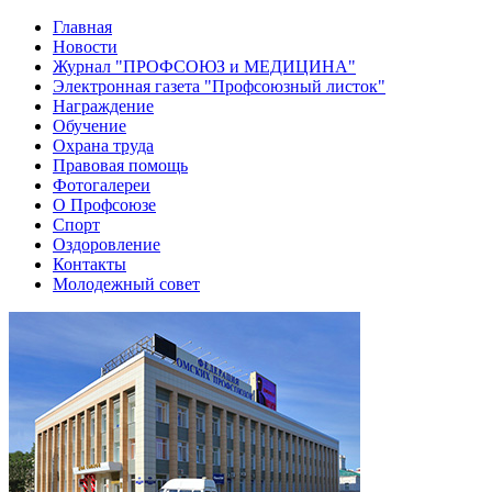
Главная
Новости
Журнал "ПРОФСОЮЗ и МЕДИЦИНА"
Электронная газета "Профсоюзный листок"
Награждение
Обучение
Охрана труда
Правовая помощь
Фотогалереи
О Профсоюзе
Спорт
Оздоровление
Контакты
Молодежный совет