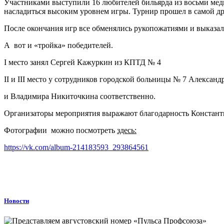
Участниками выступили 16 любителей бильярда из восьми мед
насладиться высоким уровнем игры. Турнир прошел в самой д
После окончания игр все обменялись рукопожатиями и выказа
А вот и «тройка» победителей.
I место занял Сергей Кажуркин из КПТД № 4
II и III место у сотрудников городской больницы № 7 Александ
и Владимира Никиточкина соответственно.
Организаторы мероприятия выражают благодарность Констант
Фотографии можно посмотреть
здесь:
https://vk.com/album-214183593_293864561
Новости