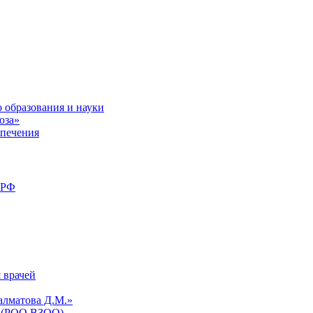
 образования и науки
юза»
спечения