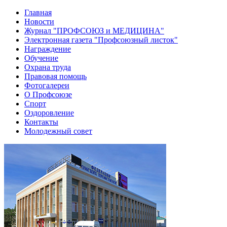
Главная
Новости
Журнал "ПРОФСОЮЗ и МЕДИЦИНА"
Электронная газета "Профсоюзный листок"
Награждение
Обучение
Охрана труда
Правовая помощь
Фотогалереи
О Профсоюзе
Спорт
Оздоровление
Контакты
Молодежный совет