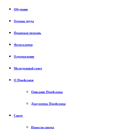
Обучение
Охрана труда
Правовая помощь
Фотогалереи
Оздоровление
Молодежный совет
О Профсоюзе
Описание Профсоюза
Документы Профсоюза
Спорт
Новости спорта