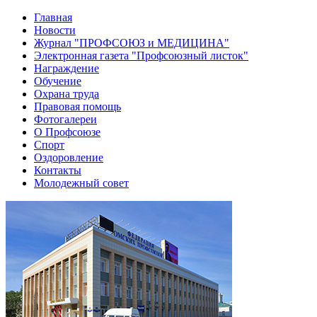
Главная
Новости
Журнал "ПРОФСОЮЗ и МЕДИЦИНА"
Электронная газета "Профсоюзный листок"
Награждение
Обучение
Охрана труда
Правовая помощь
Фотогалереи
О Профсоюзе
Спорт
Оздоровление
Контакты
Молодежный совет