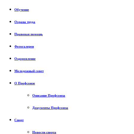
Обучение
Охрана труда
Правовая помощь
Фотогалереи
Оздоровление
Молодежный совет
О Профсоюзе
Описание Профсоюза
Документы Профсоюза
Спорт
Новости спорта