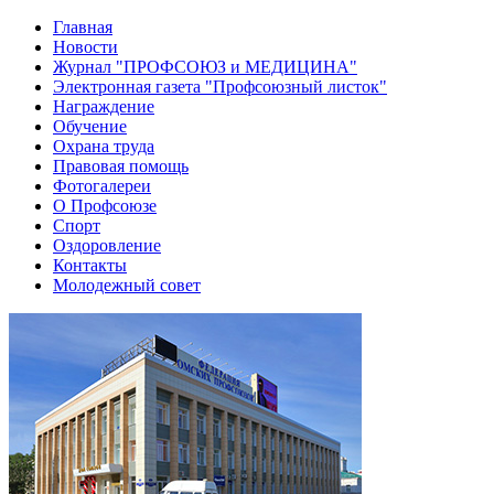
Главная
Новости
Журнал "ПРОФСОЮЗ и МЕДИЦИНА"
Электронная газета "Профсоюзный листок"
Награждение
Обучение
Охрана труда
Правовая помощь
Фотогалереи
О Профсоюзе
Спорт
Оздоровление
Контакты
Молодежный совет