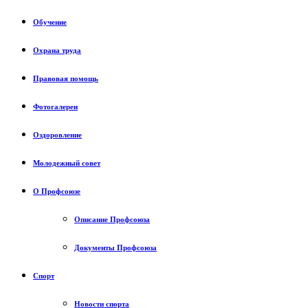
Обучение
Охрана труда
Правовая помощь
Фотогалереи
Оздоровление
Молодежный совет
О Профсоюзе
Описание Профсоюза
Документы Профсоюза
Спорт
Новости спорта