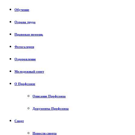
Обучение
Охрана труда
Правовая помощь
Фотогалереи
Оздоровление
Молодежный совет
О Профсоюзе
Описание Профсоюза
Документы Профсоюза
Спорт
Новости спорта