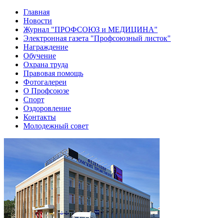
Главная
Новости
Журнал "ПРОФСОЮЗ и МЕДИЦИНА"
Электронная газета "Профсоюзный листок"
Награждение
Обучение
Охрана труда
Правовая помощь
Фотогалереи
О Профсоюзе
Спорт
Оздоровление
Контакты
Молодежный совет