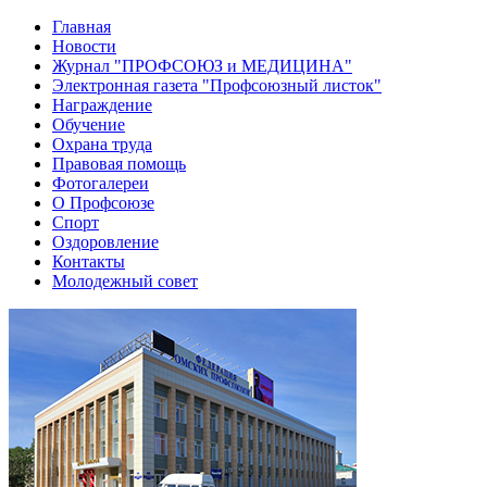
Главная
Новости
Журнал "ПРОФСОЮЗ и МЕДИЦИНА"
Электронная газета "Профсоюзный листок"
Награждение
Обучение
Охрана труда
Правовая помощь
Фотогалереи
О Профсоюзе
Спорт
Оздоровление
Контакты
Молодежный совет