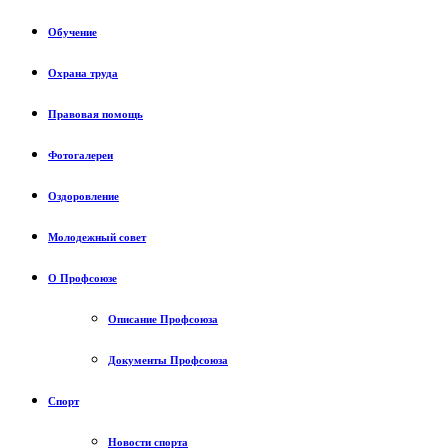
Обучение
Охрана труда
Правовая помощь
Фотогалереи
Оздоровление
Молодежный совет
О Профсоюзе
Описание Профсоюза
Документы Профсоюза
Спорт
Новости спорта