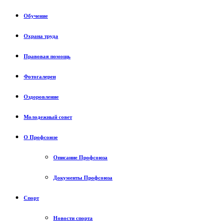
Обучение
Охрана труда
Правовая помощь
Фотогалереи
Оздоровление
Молодежный совет
О Профсоюзе
Описание Профсоюза
Документы Профсоюза
Спорт
Новости спорта