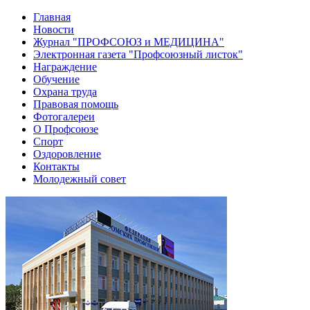
Главная
Новости
Журнал "ПРОФСОЮЗ и МЕДИЦИНА"
Электронная газета "Профсоюзный листок"
Награждение
Обучение
Охрана труда
Правовая помощь
Фотогалереи
О Профсоюзе
Спорт
Оздоровление
Контакты
Молодежный совет