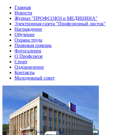
Главная
Новости
Журнал "ПРОФСОЮЗ и МЕДИЦИНА"
Электронная газета "Профсоюзный листок"
Награждение
Обучение
Охрана труда
Правовая помощь
Фотогалереи
О Профсоюзе
Спорт
Оздоровление
Контакты
Молодежный совет