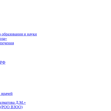
 образования и науки
юза»
спечения