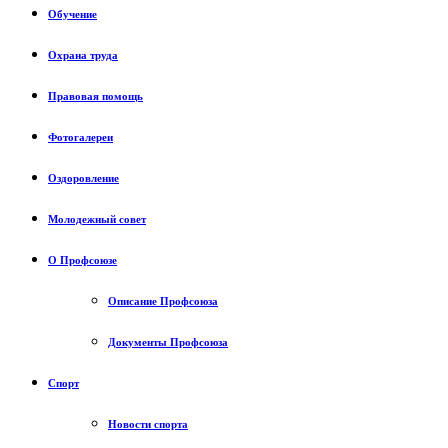
Обучение
Охрана труда
Правовая помощь
Фотогалереи
Оздоровление
Молодежный совет
О Профсоюзе
Описание Профсоюза
Документы Профсоюза
Спорт
Новости спорта