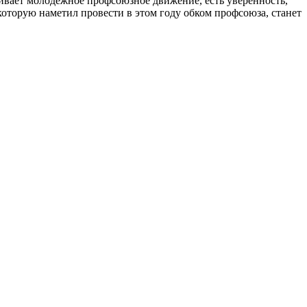
ивает молодежное профсоюзное движение, есть уверенность,
оторую наметил провести в этом году обком профсоюза, станет