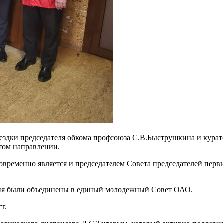
ездки председателя обкома профсоюза С.В.Быструшкина и кура
том направлении.
овременно является и председателем Совета председателей пер
ния были объединены в единый молодежный Совет ОАО.
г.