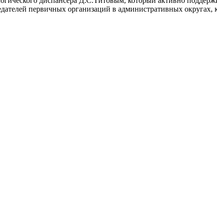
логического диспансера Д.С.Титовым, который активно поддерж
едателей первичных организаций в административных округах, к