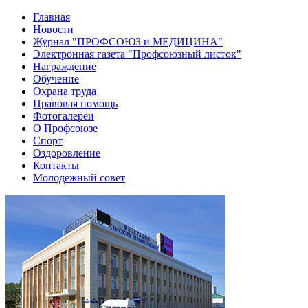
Главная
Новости
Журнал "ПРОФСОЮЗ и МЕДИЦИНА"
Электронная газета "Профсоюзный листок"
Награждение
Обучение
Охрана труда
Правовая помощь
Фотогалереи
О Профсоюзе
Спорт
Оздоровление
Контакты
Молодежный совет