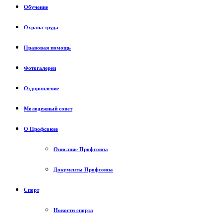
Обучение
Охрана труда
Правовая помощь
Фотогалереи
Оздоровление
Молодежный совет
О Профсоюзе
Описание Профсоюза
Документы Профсоюза
Спорт
Новости спорта