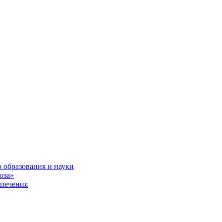
 образования и науки
юза»
спечения