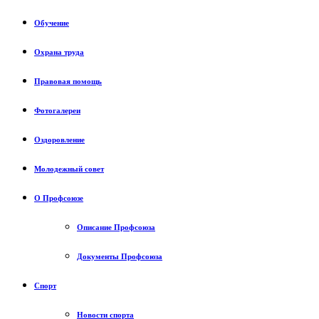
Обучение
Охрана труда
Правовая помощь
Фотогалереи
Оздоровление
Молодежный совет
О Профсоюзе
Описание Профсоюза
Документы Профсоюза
Спорт
Новости спорта