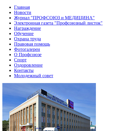
Главная
Новости
Журнал "ПРОФСОЮЗ и МЕДИЦИНА"
Электронная газета "Профсоюзный листок"
Награждение
Обучение
Охрана труда
Правовая помощь
Фотогалереи
О Профсоюзе
Спорт
Оздоровление
Контакты
Молодежный совет