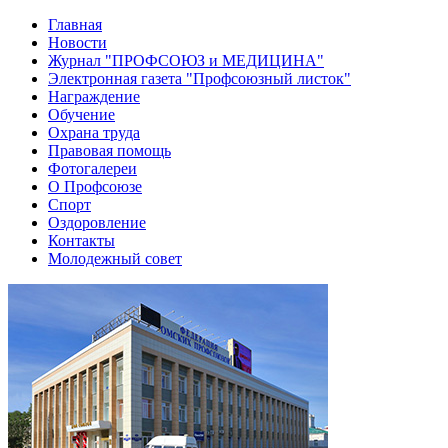
Главная
Новости
Журнал "ПРОФСОЮЗ и МЕДИЦИНА"
Электронная газета "Профсоюзный листок"
Награждение
Обучение
Охрана труда
Правовая помощь
Фотогалереи
О Профсоюзе
Спорт
Оздоровление
Контакты
Молодежный совет