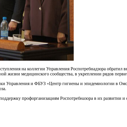
тупления на коллегии Управления Роспотребнадзора обратил вн
зной жизни медицинского сообщества, в укреплении рядов перв
ники Управления и ФБУЗ «Центр гигиены и эпидемиологии в Ом
за.
оддержку профорганизациям Роспотребназора в их развитии и 