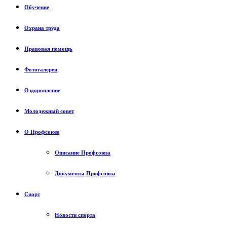
Обучение
Охрана труда
Правовая помощь
Фотогалереи
Оздоровление
Молодежный совет
О Профсоюзе
Описание Профсоюза
Документы Профсоюза
Спорт
Новости спорта