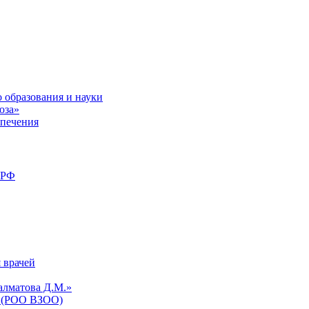
 образования и науки
юза»
спечения