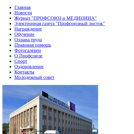
Главная
Новости
Журнал "ПРОФСОЮЗ и МЕДИЦИНА"
Электронная газета "Профсоюзный листок"
Награждение
Обучение
Охрана труда
Правовая помощь
Фотогалереи
О Профсоюзе
Спорт
Оздоровление
Контакты
Молодежный совет