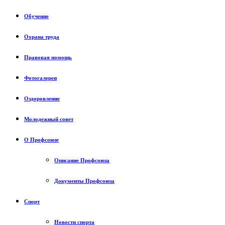
Обучение
Охрана труда
Правовая помощь
Фотогалереи
Оздоровление
Молодежный совет
О Профсоюзе
Описание Профсоюза
Документы Профсоюза
Спорт
Новости спорта