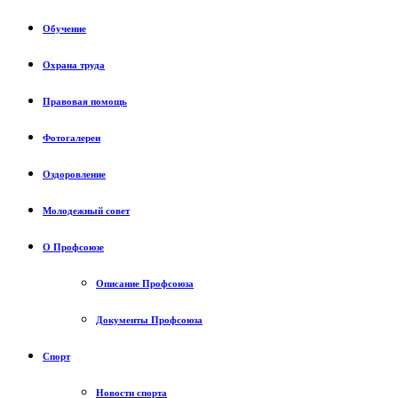
Обучение
Охрана труда
Правовая помощь
Фотогалереи
Оздоровление
Молодежный совет
О Профсоюзе
Описание Профсоюза
Документы Профсоюза
Спорт
Новости спорта