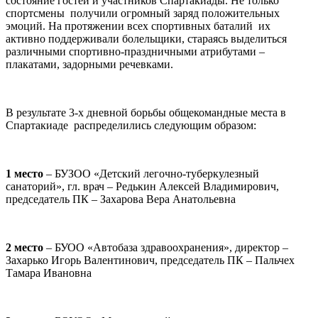
состояние гостей и участников Спартакиады.
Не только
спортсмены получили огромный заряд положительных
эмоций. На протяжении всех спортивных баталий их
активно поддерживали болельщики, стараясь выделиться
различными спортивно-праздничными атрибутами –
плакатами, задорными речевками.
В результате 3-х дневной борьбы общекомандные места в
Спартакиаде распределились следующим образом:
1 место
– БУЗОО «Детский легочно-туберкулезный
санаторий», гл. врач – Редькин Алексей Владимирович,
председатель ПК – Захарова Вера Анатольевна
2 место
– БУОО «Автобаза здравоохранения», директор –
Захарько Игорь Валентинович, председатель ПК – Пальчех
Тамара Ивановна