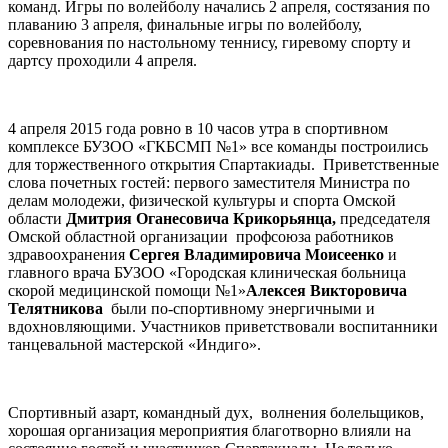
команд. Игры по волейболу начались 2 апреля, состязания по
плаванию 3 апреля, финальные игры по волейболу,
соревнования по настольному теннису, гиревому спорту и
дартсу проходили 4 апреля.
4 апреля 2015 года ровно в 10 часов утра в спортивном
комплексе БУЗОО «ГКБСМП №1» все команды построились
для торжественного открытия Спартакиады. Приветственные
слова почетных гостей: первого заместителя Министра по
делам молодежи, физической культуры и спорта Омской
области
Дмитрия Оганесовича Крикорьянца,
председателя
Омской областной организации профсоюза работников
здравоохранения
Сергея Владимировича Моисеенко
и
главного врача БУЗОО «Городская клиническая больница
скорой медицинской помощи №1»
Алексея Викторовича
Телятникова
были по-спортивному энергичными и
вдохновляющими. Участников приветствовали воспитанники
танцевальной мастерской «Индиго».
Спортивный азарт, командный дух, волнения болельщиков,
хорошая организация мероприятия благотворно влияли на