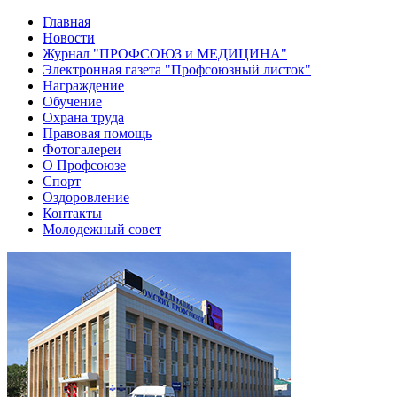
Главная
Новости
Журнал "ПРОФСОЮЗ и МЕДИЦИНА"
Электронная газета "Профсоюзный листок"
Награждение
Обучение
Охрана труда
Правовая помощь
Фотогалереи
О Профсоюзе
Спорт
Оздоровление
Контакты
Молодежный совет