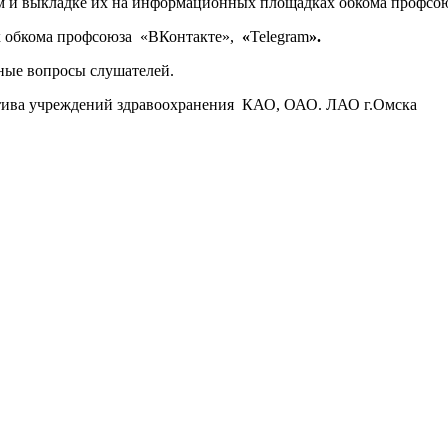
м и выкладке их на информационных площадках обкома профсою
 обкома профсоюза «ВКонтакте»,
«
Telegram
».
ные вопросы слушателей.
актива учреждений здравоохранения КАО, ОАО. ЛАО г.Омска