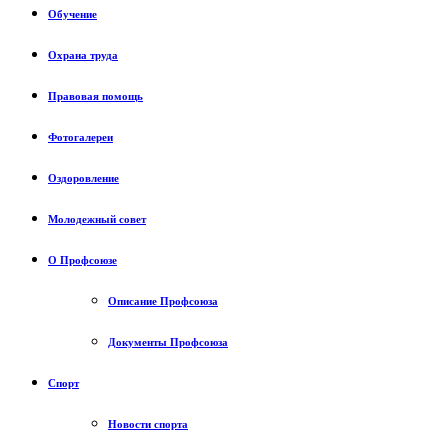
Обучение
Охрана труда
Правовая помощь
Фотогалереи
Оздоровление
Молодежный совет
О Профсоюзе
Описание Профсоюза
Документы Профсоюза
Спорт
Новости спорта