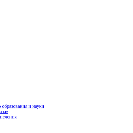
 образования и науки
юза»
спечения