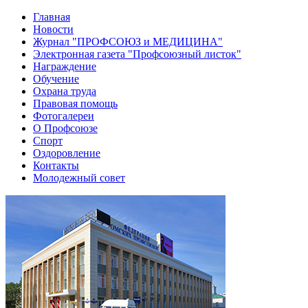
Главная
Новости
Журнал "ПРОФСОЮЗ и МЕДИЦИНА"
Электронная газета "Профсоюзный листок"
Награждение
Обучение
Охрана труда
Правовая помощь
Фотогалереи
О Профсоюзе
Спорт
Оздоровление
Контакты
Молодежный совет