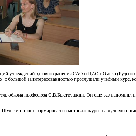
ций учреждений здравоохранения САО и ЦАО г.Омска (Руденок С
ях, с большой заинтересованностью прослушали учебный курс, к
атель обкома профсоюза С.В.Быструшкин. Он еще раз напомнил
лькин проинформировал о смотре-конкурсе на лучшую орган